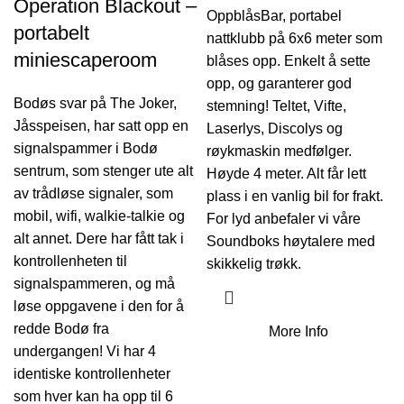
Operation Blackout –
OppblåsBar, portabel
portabelt
nattklubb på 6x6 meter som
miniescaperoom
blåses opp. Enkelt å sette
opp, og garanterer god
Bodøs svar på The Joker,
stemning! Teltet, Vifte,
Jåsspeisen, har satt opp en
Laserlys, Discolys og
signalspammer i Bodø
røykmaskin medfølger.
sentrum, som stenger ute alt
Høyde 4 meter. Alt får lett
av trådløse signaler, som
plass i en vanlig bil for frakt.
mobil, wifi, walkie-talkie og
For lyd anbefaler vi våre
alt annet. Dere har fått tak i
Soundboks høytalere
med
kontrollenheten til
skikkelig trøkk.
signalspammeren, og må
løse oppgavene i den for å
redde Bodø fra
More Info
undergangen! Vi har 4
identiske kontrollenheter
som hver kan ha opp til 6