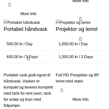
More Info
More Info
Portabel håndvask
Projektor og lerret
500.00
kr
/ Day
1,000.00
kr
/ Day
650.00
kr
/ 3 Days
1,500.00
kr
/ 3 Days
Portabel vask godt egnet til
Full HD Prosjektor og 99"
håndvask. Vasken er
lerret med stativ.
kompakt og leveres komplett
med tank for rent vann, tank
for avløp og kran med
More Info
fotpumpe.