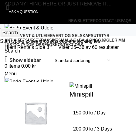
ADD ANYTHING HERE OR JUST REMOVE IT…
ASK A QUESTION
NEWSLETTER
CONTACT US
FAQS
Search
BODØ EVENT & UTLEIE
EVENT OG SELSKAPSUTSTYR
AKTIVITETSUTSTYR
ANSIKTSMALING, BALLONGGJØGLER MM
Start typing to see products you are looking for.
LYS OG LYD
OM OSS
FAQS
KONTAKT OSS
Hjem
Rentals
Side 3
Viser 25–36 av 60 resultater
Search
Show sidebar
0
items
0.00
kr
Menu
0
items
0.00
kr
Minispill
150.00
kr
/ Day
200.00
kr
/ 3 Days