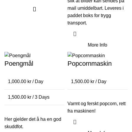
slik at bilder kan sendes på
mail umiddelbart. Leveres i
paddet boks for trygg
transport.
More Info
Poengmål
Popcornmaskin
1,000.00
kr
/ Day
1,500.00
kr
/ Day
1,500.00
kr
/ 3 Days
Varmt og ferskt popcorn, rett
fra maskinen!
Her gjelder det å ha en god
skuddfot.