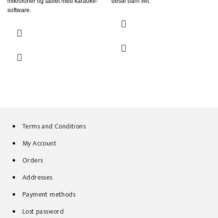
mikrofoner og tablet med karaoke-
beste barn vet.
software.
Terms and Conditions
My Account
Orders
Addresses
Payment methods
Lost password