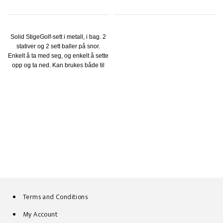
Solid StigeGolf-sett i metall, i bag. 2
stativer og 2 sett baller på snor.
Enkelt å ta med seg, og enkelt å sette
opp og ta ned. Kan brukes både til
firmafest, arrangementer, bursdag og
mye mer.
Terms and Conditions
My Account