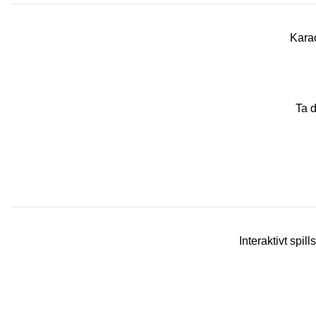
Karao
Ta 
Interaktivt spi