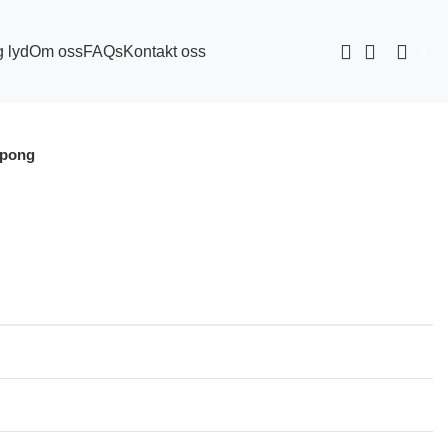
g lyd
Om oss
FAQs
Kontakt oss
0
-pong