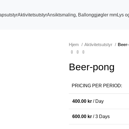
apsutstyr
Aktivitetsutstyr
Ansiktsmaling, Ballonggjøgler mm
Lys o
Hjem
Aktivitetsutstyr
Beer
Beer-pong
PRICING PER PERIOD:
400.00
kr
/ Day
600.00
kr
/ 3 Days