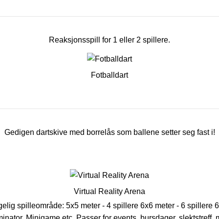
Reaksjonsspill for 1 eller 2 spillere.
Fotballdart
Gedigen dartskive med borrelås som ballene setter seg fast i!
Virtual Reality Arena
gelig spilleområde: 5x5 meter - 4 spillere 6x6 meter - 6 spillere 6
minator, Minigame etc. Passer for events, bursdager, slektstreff, 