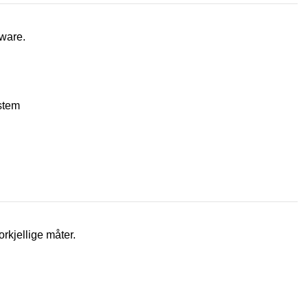
tware.
stem
rkjellige måter.