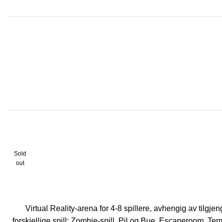
Sold
out
Virtual Reality-arena for 4-8 spillere, avhengig av tilgjen
forskjellige spill; Zombie-spill, Pil og Bue, Escaperoom, Ter