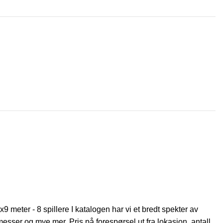
x9 meter - 8 spillere I katalogen har vi et bredt spekter av
messer og mye mer. Pris på forespørsel ut fra lokasjon, antall